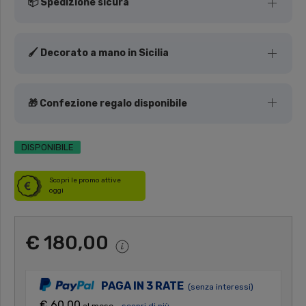
📦 Spedizione sicura
🖌️ Decorato a mano in Sicilia
🎁 Confezione regalo disponibile
DISPONIBILE
Scopri le promo attive
oggi
€ 180,00
PAGA IN 3 RATE
(senza interessi)
€ 60,00
al mese -
scopri di più