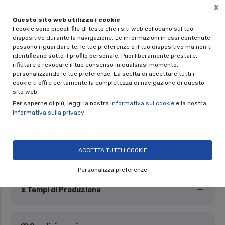
X
Questo sito web utilizza i cookie
🎁 REGALA UNA CERAMICA NINO PARRUCCA
I cookie sono piccoli file di testo che i siti web collocano sul tuo
Disponibili le gift card da 50€ e 100€
dispositivo durante la navigazione. Le informazioni in essi contenute
possono riguardare te, le tue preferenze o il tuo dispositivo ma non ti
0
identificano sotto il profilo personale. Puoi liberamente prestare,
rifiutare o revocare il tuo consenso in qualsiasi momento,
personalizzando le tue preferenze. La scelta di accettare tutti i
Home
Shop
Complementi d'Arredo
Piatti
cookie ti offre certamente la completezza di navigazione di questo
sito web.
Per saperne di più, leggi la nostra
Informativa sui cookie
e la nostra
Informativa sulla privacy
Grande piatto ovale art.99/A
Nino Parrucca
ACCETTA TUTTI I COOKIE
Personalizza preferenze
⏳ Tempi di Produzione