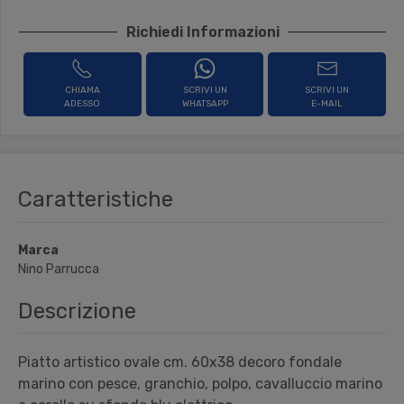
Richiedi Informazioni
CHIAMA
SCRIVI UN
SCRIVI UN
ADESSO
WHATSAPP
E-MAIL
Caratteristiche
Marca
Nino Parrucca
Descrizione
Piatto artistico ovale cm. 60x38
decoro fondale
marino con pesce, granchio,
polpo, cavalluccio marino