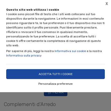
X
Questo sito web utilizza i cookie
Spedizione gratuita per acquisti superiori a € 89,00 IVA incl.
I cookie sono piccoli file di testo che i siti web collocano sul tuo
(solo per spedizioni in Italia)
dispositivo durante la navigazione. Le informazioni in essi contenute
possono riguardare te, le tue preferenze o il tuo dispositivo ma non ti
0
identificano sotto il profilo personale. Puoi liberamente prestare,
rifiutare o revocare il tuo consenso in qualsiasi momento,
personalizzando le tue preferenze. La scelta di accettare tutti i
cookie ti offre certamente la completezza di navigazione di questo
sito web.
Home
Shop
Complementi d'Arredo
Per saperne di più, leggi la nostra
Informativa sui cookie
e la nostra
Informativa sulla privacy
ACCETTA TUTTI I COOKIE
Personalizza preferenze
FILTRA
Complementi d'Arredo