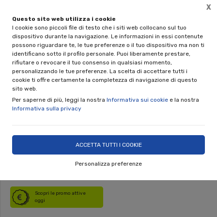
X
Questo sito web utilizza i cookie
🎁 REGALA UNA CERAMICA NINO PARRUCCA
I cookie sono piccoli file di testo che i siti web collocano sul tuo
Disponibili le gift card da 50€ e 100€
dispositivo durante la navigazione. Le informazioni in essi contenute
possono riguardare te, le tue preferenze o il tuo dispositivo ma non ti
0
identificano sotto il profilo personale. Puoi liberamente prestare,
rifiutare o revocare il tuo consenso in qualsiasi momento,
personalizzando le tue preferenze. La scelta di accettare tutti i
Home
Shop
Complementi d'Arredo
Piatti
cookie ti offre certamente la completezza di navigazione di questo
sito web.
Piatto Artistico d.cm.63 -
Per saperne di più, leggi la nostra
Informativa sui cookie
e la nostra
Informativa sulla privacy
personaggi in ceramica Nino
Parrucca
ACCETTA TUTTI I COOKIE
Personalizza preferenze
DISPONIBILE
Scopri le promo attive
oggi