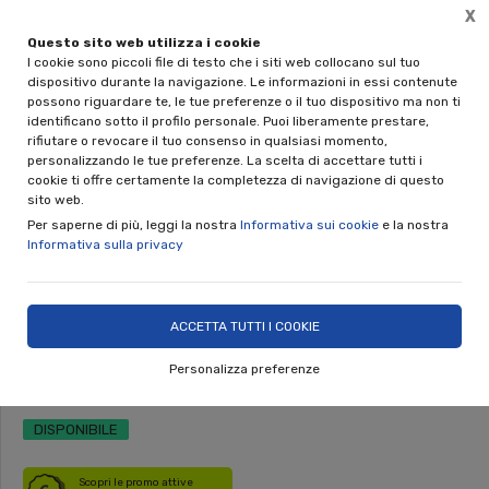
X
Questo sito web utilizza i cookie
🎁 REGALA UNA CERAMICA NINO PARRUCCA
I cookie sono piccoli file di testo che i siti web collocano sul tuo
Disponibili le gift card da 50€ e 100€
dispositivo durante la navigazione. Le informazioni in essi contenute
possono riguardare te, le tue preferenze o il tuo dispositivo ma non ti
0
identificano sotto il profilo personale. Puoi liberamente prestare,
rifiutare o revocare il tuo consenso in qualsiasi momento,
personalizzando le tue preferenze. La scelta di accettare tutti i
Home
Shop
Complementi d'Arredo
Portaombrelli
cookie ti offre certamente la completezza di navigazione di questo
sito web.
Per saperne di più, leggi la nostra
Informativa sui cookie
e la nostra
Informativa sulla privacy
Portaombrelli cilindrico
decoro Pale di Fichi d'india
ACCETTA TUTTI I COOKIE
Nino Parrucca
Personalizza preferenze
DISPONIBILE
Scopri le promo attive