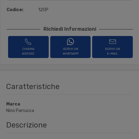
Codice:
120P
Richiedi Informazioni
CHIAMA
SCRIVI UN
SCRIVI UN
ADESSO
WHATSAPP
E-MAIL
Caratteristiche
Marca
Nino Parrucca
Descrizione