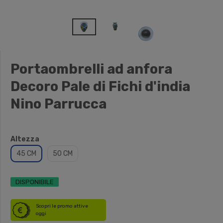
Portaombrelli ad anfora
Decoro Pale di Fichi d'india
Nino Parrucca
Altezza
45 CM
50 CM
DISPONIBILE
Scopri le promo attive
oggi