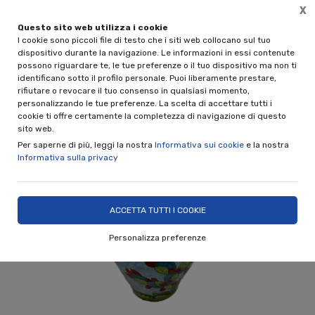
X
Questo sito web utilizza i cookie
INO PARRUCCA
Spedizione gratuita per acquisti superi
I cookie sono piccoli file di testo che i siti web collocano sul tuo
(solo per spedizioni in It
0€ e 100€
dispositivo durante la navigazione. Le informazioni in essi contenute
possono riguardare te, le tue preferenze o il tuo dispositivo ma non ti
0
identificano sotto il profilo personale. Puoi liberamente prestare,
rifiutare o revocare il tuo consenso in qualsiasi momento,
personalizzando le tue preferenze. La scelta di accettare tutti i
Home
Shop
Complementi d'Arredo
Portaombrelli
cookie ti offre certamente la completezza di navigazione di questo
sito web.
Per saperne di più, leggi la nostra
Informativa sui cookie
e la nostra
Informativa sulla privacy
ACCETTA TUTTI I COOKIE
Personalizza preferenze