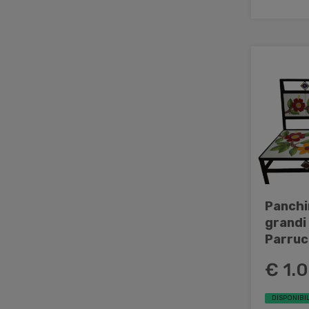
Panchin
grandi
Parrucc
cerami
€ 1.
DISPONIBIL