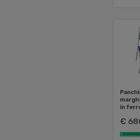
Panchin
marghe
in ferr
€ 68
DISPONIBIL