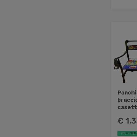
Panchi
braccio
casett
barche
€ 1.
ferro 
DISPONIBIL