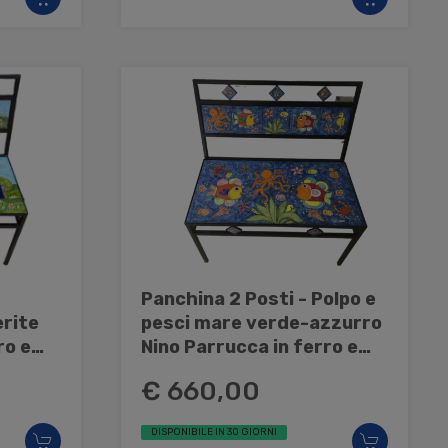
Panchina 2 Posti - Polpo e
rite
pesci mare verde-azzurro
ro e
Nino Parrucca in ferro e
ceramica
€ 660,00
DISPONIBILE IN 30 GIORNI