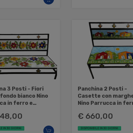
a 3 Posti - Fiori
Panchina 2 Posti -
 fondo bianco Nino
Casette con marghe
a in ferro e
Nino Parrucca in fer
ca
ceramica
048,00
€ 660,00
E IN 30 GIORNI
DISPONIBILE IN 30 GIORNI