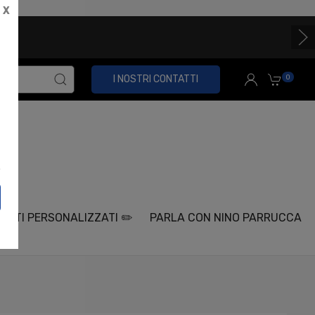
X
ta per acquisti superiori a € 89,00 IVA incl.
(solo per spedizioni in Italia)
0
I NOSTRI CONTATTI
ETTI PERSONALIZZATI ✏️
PARLA CON NINO PARRUCCA