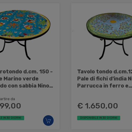
 rotondo d.cm. 150 -
Tavolo tondo d.cm.1
e Marino verde
Pale di fichi d'india 
do con sabbia Nino
Parrucca in ferro e
a in ferro e
ceramica
ca
artire da
799,00
€ 1.650,00
E IN 30 GIORNI
DISPONIBILE IN 30 GIORNI