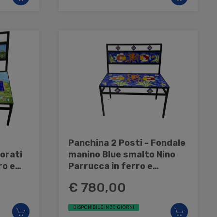
Panchina 2 Posti - Fondale
lorati
manino Blue smalto Nino
ro e
Parrucca in ferro e
ceramica
€ 780,00
DISPONIBILE IN 30 GIORNI