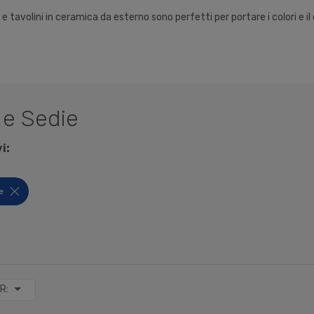
 e tavolini in ceramica da esterno sono perfetti per portare i colori e il c
 e Sedie
i:
ie
R: