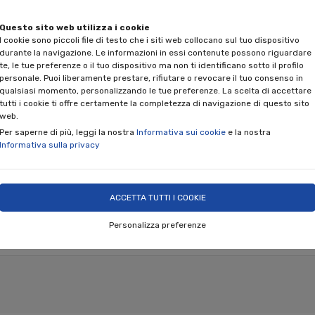
Spedizione gratui
Questo sito web utilizza i cookie
I cookie sono piccoli file di testo che i siti web collocano sul tuo dispositivo
durante la navigazione. Le informazioni in essi contenute possono riguardare
te, le tue preferenze o il tuo dispositivo ma non ti identificano sotto il profilo
personale. Puoi liberamente prestare, rifiutare o revocare il tuo consenso in
qualsiasi momento, personalizzando le tue preferenze. La scelta di accettare
tutti i cookie ti offre certamente la completezza di navigazione di questo sito
web.
Per saperne di più, leggi la nostra
Informativa sui cookie
e la nostra
Informativa sulla privacy
ACCETTA TUTTI I COOKIE
ARREDO PER INTERNI
EVENTI E CERIMONIE
PROG
Personalizza preferenze
CONOSCI NINO PARRUCCA
SHOP