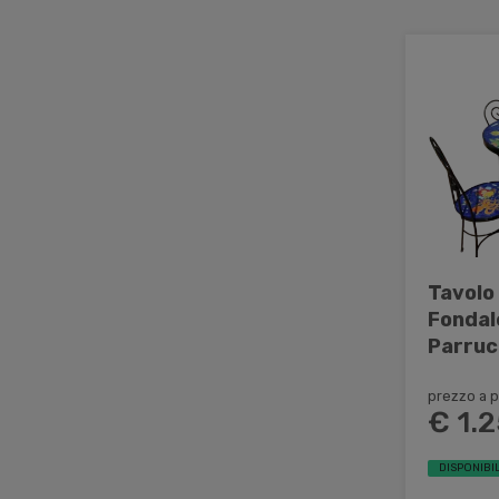
Tavolo
Fondal
Parrucc
cerami
prezzo a p
€ 1.
DISPONIBIL