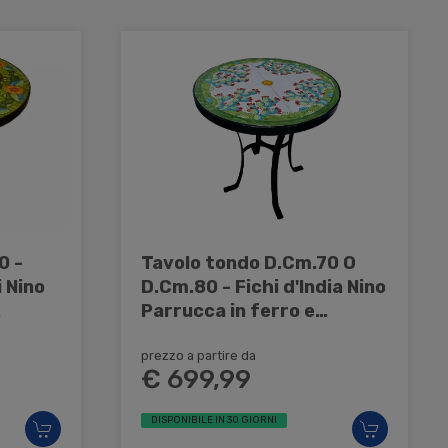
0 -
Tavolo tondo D.Cm.70 O
 Nino
D.Cm.80 - Fichi d'India Nino
Parrucca in ferro e
ceramica
prezzo a partire da
€ 699,99
DISPONIBILE IN 30 GIORNI