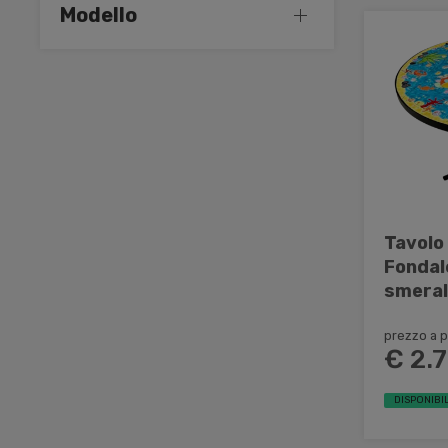
Modello
Tavolo
Fondal
smeral
Parrucc
cerami
prezzo a p
€ 2.
DISPONIBIL