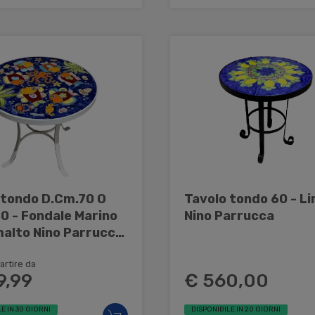
 tondo D.Cm.70 O
Tavolo tondo 60 - L
0 - Fondale Marino
Nino Parrucca
malto Nino Parrucca
o e ceramica
artire da
9,99
€ 560,00
E IN 30 GIORNI
DISPONIBILE IN 20 GIORNI