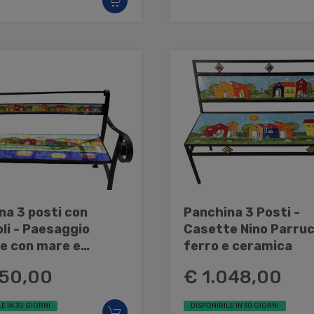
na 3 posti con
Panchina 3 Posti -
li - Paesaggio
Casette Nino Parruc
e con mare e
ferro e ceramica
 Nino Parrucca in
350,00
€ 1.048,00
e ceramica
E IN 30 GIORNI
DISPONIBILE IN 30 GIORNI