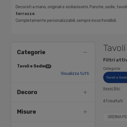
Decorati a mano, originali e sicilianissimi. Panche, sedie, tavoli
terrazze
.
Completamente personalizzabili, sempre inconfondibili.
Tavoli
Categorie
Filtri attiv
Tavoli e Sedie
61
Categoria:
Visualizza tutti
Tavoli e Sed
Reset filtri
Decoro
61 risultati
Misure
ORDINA PE