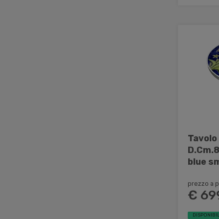
Tavolo
D.Cm.8
blue s
in ferr
prezzo a p
€ 69
DISPONIBIL