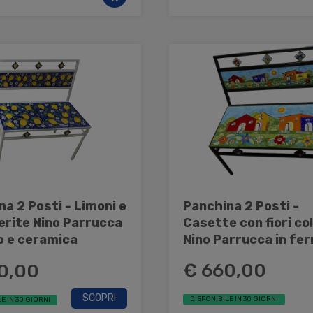
a 2 Posti - Limoni e
Panchina 2 Posti -
rite Nino Parrucca
Casette con fiori co
o e ceramica
Nino Parrucca in fer
ceramica
€ 660,00
0,00
SCOPRI
DISPONIBILE IN 30 GIORNI
E IN 30 GIORNI