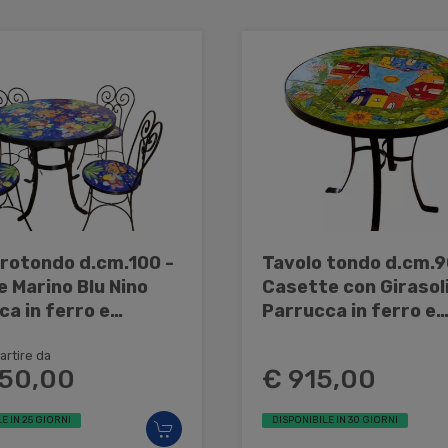
 rotondo d.cm.100 -
Tavolo tondo d.cm.9
e Marino Blu Nino
Casette con Girasoli
a in ferro e
Parrucca in ferro e
ca
ceramica
artire da
250,00
€ 915,00
E IN 25 GIORNI
DISPONIBILE IN 30 GIORNI