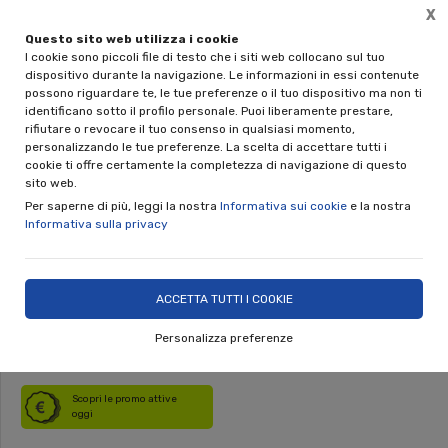
X
Questo sito web utilizza i cookie
🎁 REGALA UNA CERAMICA NINO PARRUCCA
I cookie sono piccoli file di testo che i siti web collocano sul tuo
Disponibili le gift card da 50€ e 100€
dispositivo durante la navigazione. Le informazioni in essi contenute
possono riguardare te, le tue preferenze o il tuo dispositivo ma non ti
0
identificano sotto il profilo personale. Puoi liberamente prestare,
rifiutare o revocare il tuo consenso in qualsiasi momento,
personalizzando le tue preferenze. La scelta di accettare tutti i
Home
Shop
Complementi d'Arredo
Orologi da parete
cookie ti offre certamente la completezza di navigazione di questo
sito web.
Orologio a forma di Pesce
Per saperne di più, leggi la nostra
Informativa sui cookie
e la nostra
Informativa sulla privacy
cm.52x41 - Verde Azzurro
Nino Parrucca
ACCETTA TUTTI I COOKIE
Personalizza preferenze
DISPONIBILE
Scopri le promo attive
oggi