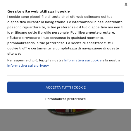
X
Questo sito web utilizza i cookie
CCA
Spedizione gratuita per acquisti superiori a € 89,
I cookie sono piccoli file di testo che i siti web collocano sul tuo
(solo per spedizioni in Italia)
dispositivo durante la navigazione. Le informazioni in essi contenute
possono riguardare te, le tue preferenze o il tuo dispositivo ma non ti
0
identificano sotto il profilo personale. Puoi liberamente prestare,
rifiutare o revocare il tuo consenso in qualsiasi momento,
personalizzando le tue preferenze. La scelta di accettare tutti i
Home
Shop
Vasi e Fioriere
cookie ti offre certamente la completezza di navigazione di questo
sito web.
Per saperne di più, leggi la nostra
Informativa sui cookie
e la nostra
Informativa sulla privacy
ACCETTA TUTTI I COOKIE
Personalizza preferenze