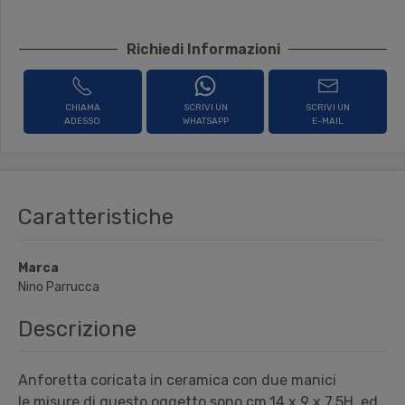
Richiedi Informazioni
CHIAMA
SCRIVI UN
SCRIVI UN
ADESSO
WHATSAPP
E-MAIL
Caratteristiche
Marca
Nino Parrucca
Descrizione
Anforetta coricata in ceramica con due manici
le misure di questo oggetto sono cm.14 x 9 x 7,5H. ed