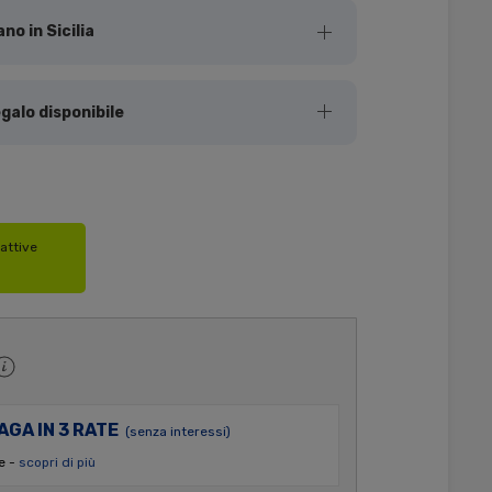
no in Sicilia
galo disponibile
attive
AGA IN 3 RATE
(senza interessi)
e -
scopri di più