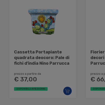
Cassetta Portapiante
Fiorie
quadrata deocoro: Pale di
decori
fichi d'india Nino Parrucca
Parru
prezzo a partire da
prezzo a p
€ 37,00
€ 66
DISPONIBILE IN 15 GIORNI
DISPONIBI