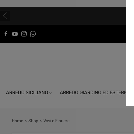
🎁 REGALA UNA CERAMICA NINO PARRUCCA
Disponibili le gift card da 50€ e 100€
ARREDO SICILIANO
ARREDO GIARDINO ED ESTERNI
Home
Shop
Vasi e Fioriere