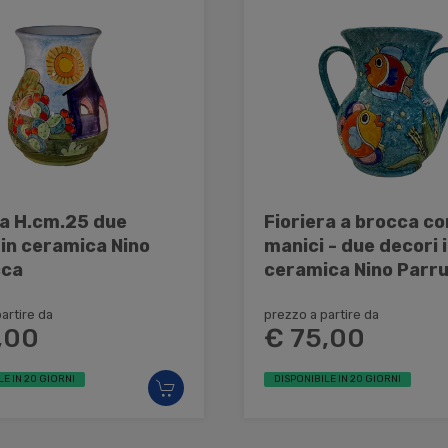
ra H.cm.25 due
Fioriera a brocca co
 in ceramica Nino
manici - due decori in
cca
ceramica Nino Parr
artire da
prezzo a partire da
,00
€ 75,00
LE IN 20 GIORNI
DISPONIBILE IN 20 GIORNI