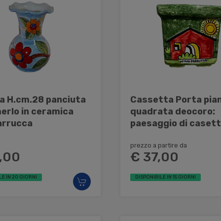
ra H.cm.28 panciuta
Cassetta Porta pia
erlo in ceramica
quadrata deocoro:
arrucca
paesaggio di caset
fondo verde Nino P
prezzo a partire da
,00
€ 37,00
LE IN 20 GIORNI
DISPONIBILE IN 15 GIORNI