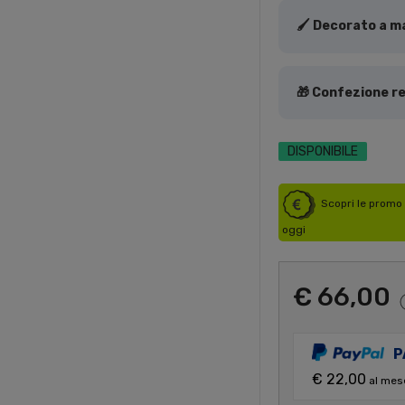
🖌️ Decorato a ma
🎁 Confezione re
DISPONIBILE
Scopri le promo 
oggi
€ 66,00
P
€ 22,00
al mes