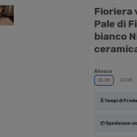
Fioriera
Pale di F
bianco N
ceramic
Altezza
25 CM
30 CM
⏳ Tempi di Prod
📦 Spedizione si