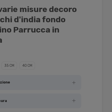
 varie misure decoro
ichi d'india fondo
ino Parrucca in
a
35 CM
40 CM
uzione
cura