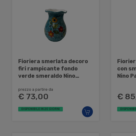
Fioriera smerlata decoro
Fiorie
firi rampicante fondo
con sm
verde smeraldo Nino
Nino P
Parrucca in ceramica
prezzo a partire da
€ 73,00
€ 85
DISPONIBILE IN 20 GIORNI
DISPONIBI