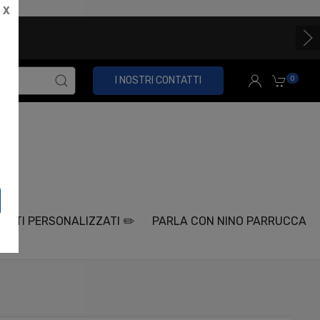
X
Spedizi
0
I NOSTRI CONTATTI
ETTI PERSONALIZZATI ✏️
PARLA CON NINO PARRUCCA