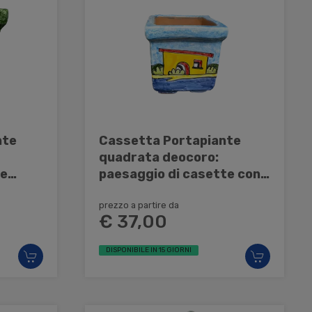
nte
Cassetta Portapiante
quadrata deocoro:
te
paesaggio di casette con
arrucca
mare Nino Parrucca in
ceramica
prezzo a partire da
€ 37,00
DISPONIBILE IN 15 GIORNI