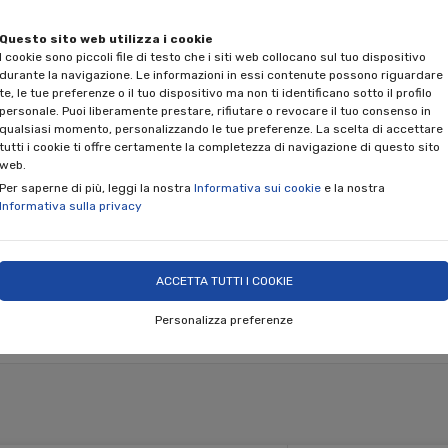
Questo sito web utilizza i cookie
I cookie sono piccoli file di testo che i siti web collocano sul tuo dispositivo
durante la navigazione. Le informazioni in essi contenute possono riguardare
te, le tue preferenze o il tuo dispositivo ma non ti identificano sotto il profilo
personale. Puoi liberamente prestare, rifiutare o revocare il tuo consenso in
qualsiasi momento, personalizzando le tue preferenze. La scelta di accettare
tutti i cookie ti offre certamente la completezza di navigazione di questo sito
web.
Per saperne di più, leggi la nostra
Informativa sui cookie
e la nostra
Informativa sulla privacy
ACCETTA TUTTI I COOKIE
ARREDO PER INTERNI
EVENTI E CERIMONIE
PROG
Personalizza preferenze
CONOSCI NINO PARRUCCA
SHOP