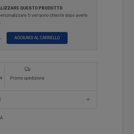
ALIZZARE QUESTO PRODOTTO
personalizzare ti verranno chieste dopo averlo
:
AGGIUNGI AL CARRELLO
14
Promo spedizione
E
/A