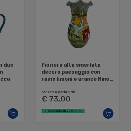
n due
Fioriera alta smerlata
decoro paesaggio con
ucca
ramo limoni e arance Nino
Parrucca
prezzo a partire da
€ 73,00
DISPONIBILE IN 20 GIORNI