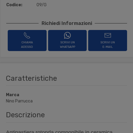
Codice:
09/G
Richiedi Informazioni
CHIAMA
SCRIVI UN
SCRIVI UN
ADESSO
WHATSAPP
E-MAIL
Caratteristiche
Marca
Nino Parrucca
Descrizione
Antipastiera
rotonda
componibile
in ceramica