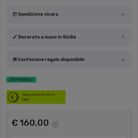
📦 Spedizione sicura
🖌️ Decorato a mano in Sicilia
🎁 Confezione regalo disponibile
DISPONIBILE
Scopri le promo attive
oggi
€ 160,00