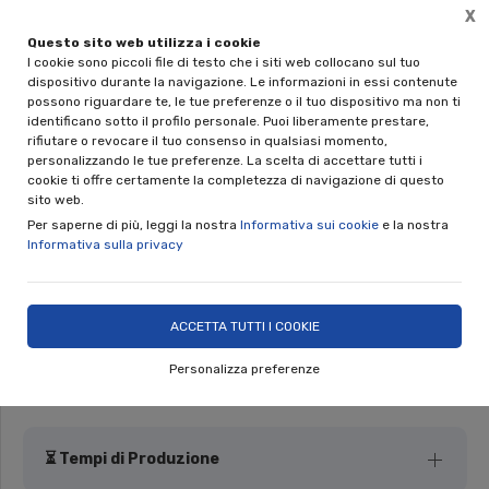
X
Questo sito web utilizza i cookie
Spedizione gratuita per acquisti superiori a € 89,00 IVA incl.
I cookie sono piccoli file di testo che i siti web collocano sul tuo
(solo per spedizioni in Italia)
dispositivo durante la navigazione. Le informazioni in essi contenute
possono riguardare te, le tue preferenze o il tuo dispositivo ma non ti
0
identificano sotto il profilo personale. Puoi liberamente prestare,
rifiutare o revocare il tuo consenso in qualsiasi momento,
personalizzando le tue preferenze. La scelta di accettare tutti i
Home
Shop
Tavola e Cucina
Antipastiere in ceramica
cookie ti offre certamente la completezza di navigazione di questo
sito web.
Per saperne di più, leggi la nostra
Informativa sui cookie
e la nostra
Informativa sulla privacy
Antipastiera Componibile
d.cm.45 Paesaggio di casette
ACCETTA TUTTI I COOKIE
Nino Parrucca
Personalizza preferenze
⏳ Tempi di Produzione