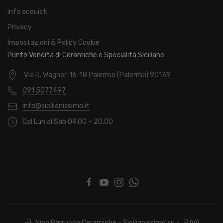
Info acquisti
Privacy
Impostazioni & Policy Cookie
Punto Vendita di Ceramiche e Specialità Siciliane
Via R. Wagner, 16-18 Palermo (Palermo) 90139
091 5077497
info@sicilianissimo.it
Dal Lun al Sab 09.00 – 20.00
Nino Parrucca Ceramiche - Sicilianissimo srl - P.IVA