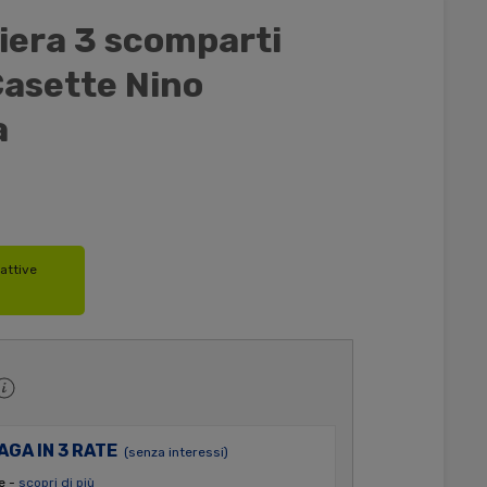
iera 3 scomparti
asette Nino
a
attive
AGA IN 3 RATE
(senza interessi)
e -
scopri di più