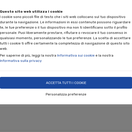
Spedizione gratuita per acquisti superiori a € 
Questo sito web utilizza i cookie
I cookie sono piccoli file di testo che i siti web collocano sul tuo dispositivo
(solo per spedizioni in Italia)
durante la navigazione. Le informazioni in essi contenute possono riguardare
te, le tue preferenze o il tuo dispositivo ma non ti identificano sotto il profilo
personale. Puoi liberamente prestare, rifiutare o revocare il tuo consenso in
qualsiasi momento, personalizzando le tue preferenze. La scelta di accettare
tutti i cookie ti offre certamente la completezza di navigazione di questo sito
web.
Per saperne di più, leggi la nostra
Informativa sui cookie
e la nostra
Informativa sulla privacy
ACCETTA TUTTI I COOKIE
ARREDO PER INTERNI
EVENTI E CERIMONIE
PROG
Personalizza preferenze
CONOSCI NINO PARRUCCA
SHOP