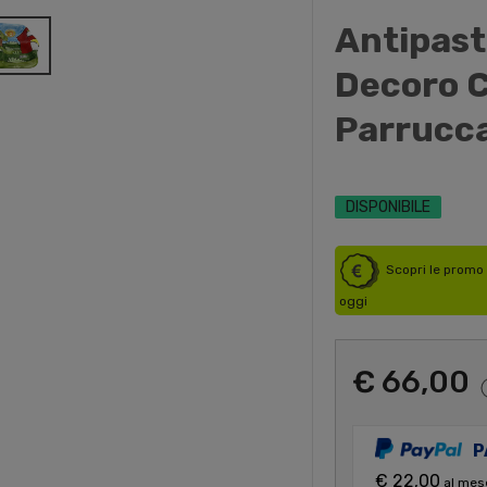
Antipast
Decoro C
Parrucc
DISPONIBILE
Scopri le promo 
oggi
€ 66,00
P
€ 22,00
al mes