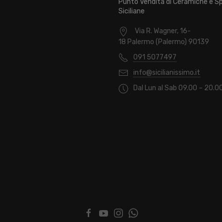
Punto Vendita di Ceramiche e Sp
Siciliane
Via R. Wagner, 16-
18 Palermo (Palermo) 90139
091 5077497
info@sicilianissimo.it
Dal Lun al Sab 09.00 – 20.0