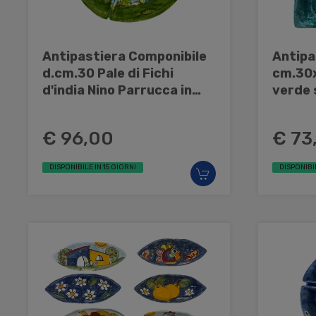
Antipastiera Componibile
Antipa
d.cm.30 Pale di Fichi
cm.30x30 - 
d'india Nino Parrucca in
verde 
ceramica
Parru
€ 96,00
€ 73
DISPONIBILE IN 15 GIORNI
DISPONIBI