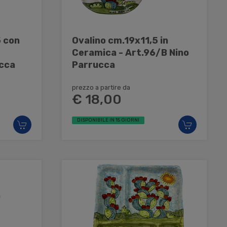
5 con
Ovalino cm.19x11,5 in
-
Ceramica - Art.96/B Nino
ucca
Parrucca
prezzo a partire da
€ 18,00
DISPONIBILE IN 15 GIORNI