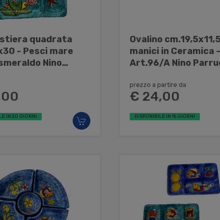
stiera quadrata
Ovalino cm.19,5x11,
Pesci mare
manici in Ceramica 
smeraldo Nino
Art.96/A Nino Parr
cca
prezzo a partire da
,00
€ 24,00
LE IN 20 GIORNI
DISPONIBILE IN 15 GIORNI