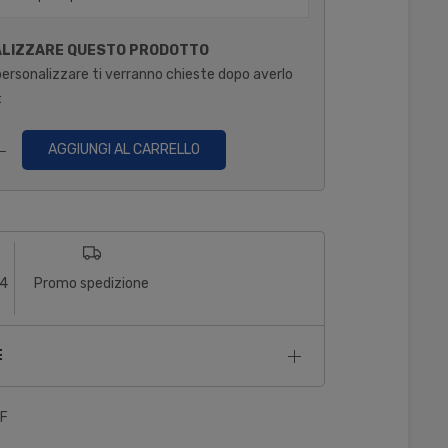
ALIZZARE QUESTO PRODOTTO
personalizzare ti verranno chieste dopo averlo
:
AGGIUNGI AL CARRELLO
14
Promo spedizione
E
/F