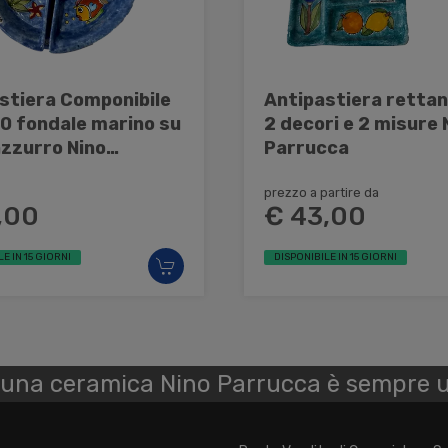
stiera Componibile
Antipastiera retta
0 fondale marino su
2 decori e 2 misure 
zzurro Nino
Parrucca
cca
prezzo a partire da
,00
€ 43,00
E IN 15 GIORNI
DISPONIBILE IN 15 GIORNI
 una ceramica Nino Parrucca è sempre u