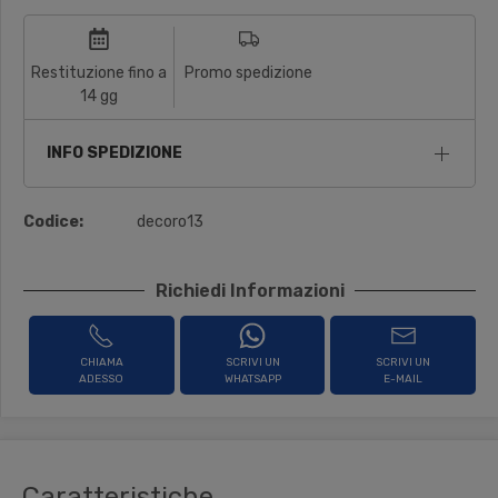
Restituzione fino a
Promo spedizione
14 gg
INFO SPEDIZIONE
Codice:
decoro13
Richiedi Informazioni
CHIAMA
SCRIVI UN
SCRIVI UN
ADESSO
WHATSAPP
E-MAIL
Caratteristiche