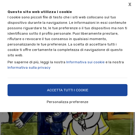
X
Questo sito web utilizza i cookie
Spedizione gratuita per acquisti superiori a € 89,00 IVA incl.
I cookie sono piccoli file di testo che i siti web collocano sul tuo
(solo per spedizioni in Italia)
dispositivo durante la navigazione. Le informazioni in essi contenute
possono riguardare te, le tue preferenze o il tuo dispositivo ma non ti
0
identificano sotto il profilo personale. Puoi liberamente prestare,
rifiutare o revocare il tuo consenso in qualsiasi momento,
personalizzando le tue preferenze. La scelta di accettare tutti i
Home
Shop
Rivestimenti e ceramiche decorative
Piastrelle Siciliane
cookie ti offre certamente la completezza di navigazione di questo
sito web.
Per saperne di più, leggi la nostra
Informativa sui cookie
e la nostra
Informativa sulla privacy
ACCETTA TUTTI I COOKIE
Personalizza preferenze