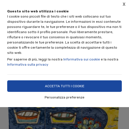
X
Questo sito web utilizza i cookie
Spedizione gratuita per acquisti superiori a € 89,00 IVA incl.
I cookie sono piccoli file di testo che i siti web collocano sul tuo
(solo per spedizioni in Italia)
dispositivo durante la navigazione. Le informazioni in essi contenute
possono riguardare te, le tue preferenze o il tuo dispositivo ma non ti
0
identificano sotto il profilo personale. Puoi liberamente prestare,
rifiutare o revocare il tuo consenso in qualsiasi momento,
personalizzando le tue preferenze. La scelta di accettare tutti i
Home
Shop
Rivestimenti e ceramiche decorative
Pannelli
cookie ti offre certamente la completezza di navigazione di questo
sito web.
Per saperne di più, leggi la nostra
Informativa sui cookie
e la nostra
Informativa sulla privacy
ACCETTA TUTTI I COOKIE
Personalizza preferenze