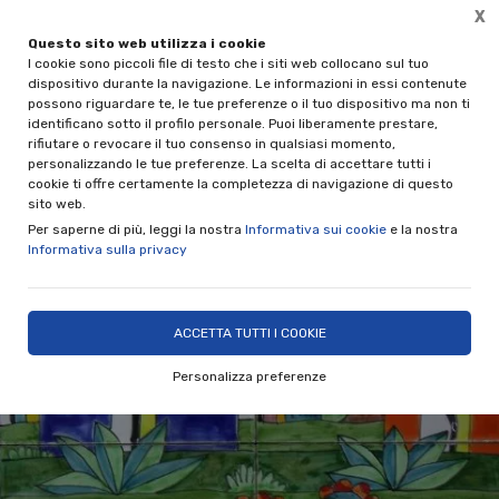
X
Questo sito web utilizza i cookie
Spedizione gratuita per acquisti superiori a € 89,00 IVA i
I cookie sono piccoli file di testo che i siti web collocano sul tuo
(solo per spedizioni in Italia)
dispositivo durante la navigazione. Le informazioni in essi contenute
possono riguardare te, le tue preferenze o il tuo dispositivo ma non ti
0
identificano sotto il profilo personale. Puoi liberamente prestare,
rifiutare o revocare il tuo consenso in qualsiasi momento,
personalizzando le tue preferenze. La scelta di accettare tutti i
Home
Shop
Rivestimenti e ceramiche decorative
Pannelli
cookie ti offre certamente la completezza di navigazione di questo
sito web.
Per saperne di più, leggi la nostra
Informativa sui cookie
e la nostra
Informativa sulla privacy
ACCETTA TUTTI I COOKIE
Personalizza preferenze