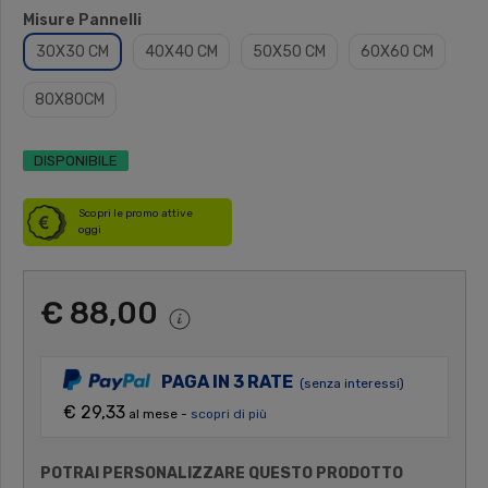
Misure Pannelli
30X30 CM
40X40 CM
50X50 CM
60X60 CM
80X80CM
DISPONIBILE
Scopri le promo attive
oggi
€ 88,00
PAGA IN 3 RATE
(senza interessi)
€ 29,33
al mese -
scopri di più
POTRAI PERSONALIZZARE QUESTO PRODOTTO