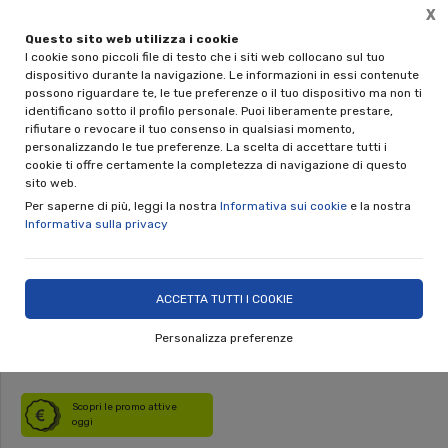
X
Questo sito web utilizza i cookie
🎁 REGALA UNA CERAMICA NINO PARRUCCA
Sp
I cookie sono piccoli file di testo che i siti web collocano sul tuo
Disponibili le gift card da 50€ e 100€
dispositivo durante la navigazione. Le informazioni in essi contenute
possono riguardare te, le tue preferenze o il tuo dispositivo ma non ti
0
identificano sotto il profilo personale. Puoi liberamente prestare,
rifiutare o revocare il tuo consenso in qualsiasi momento,
personalizzando le tue preferenze. La scelta di accettare tutti i
Home
Shop
Linea Animali
cookie ti offre certamente la completezza di navigazione di questo
sito web.
Per saperne di più, leggi la nostra
Informativa sui cookie
e la nostra
Informativa sulla privacy
Salvadanaio Maialino Piccolo
Nino Parrucca
ACCETTA TUTTI I COOKIE
Personalizza preferenze
DISPONIBILE
Scopri le promo attive
oggi