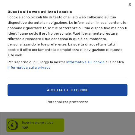
X
Questo sito web utilizza i cookie
🎁 REGALA UNA CERAMICA NINO PARRUCCA
Spedizi
I cookie sono piccoli file di testo che i siti web collocano sul tuo
Disponibili le gift card da 50€ e 100€
dispositivo durante la navigazione. Le informazioni in essi contenute
possono riguardare te, le tue preferenze o il tuo dispositivo ma non ti
0
identificano sotto il profilo personale. Puoi liberamente prestare,
rifiutare o revocare il tuo consenso in qualsiasi momento,
personalizzando le tue preferenze. La scelta di accettare tutti i
Home
Shop
Linea Animali
cookie ti offre certamente la completezza di navigazione di questo
sito web.
Per saperne di più, leggi la nostra
Informativa sui cookie
e la nostra
Informativa sulla privacy
Salvadanaio Maialino Grande
Nino Parrucca
ACCETTA TUTTI I COOKIE
Personalizza preferenze
DISPONIBILE
Scopri le promo attive
oggi